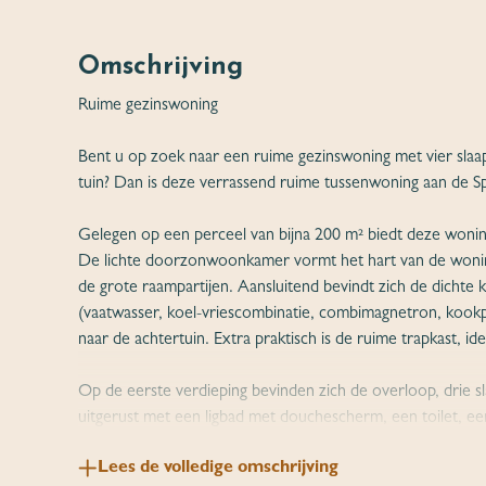
Omschrijving
Ruime gezinswoning
Bent u op zoek naar een ruime gezinswoning met vier slaa
tuin? Dan is deze verrassend ruime tussenwoning aan de Sp
Gelegen op een perceel van bijna 200 m² biedt deze woning
De lichte doorzonwoonkamer vormt het hart van de woning e
de grote raampartijen. Aansluitend bevindt zich de dichte
(vaatwasser, koel-vriescombinatie, combimagnetron, kookpla
naar de achtertuin. Extra praktisch is de ruime trapkast, id
Op de eerste verdieping bevinden zich de overloop, drie 
uitgerust met een ligbad met douchescherm, een toilet, ee
bovendien de opstelling voor de wasmachine en droger.
Lees de volledige omschrijving