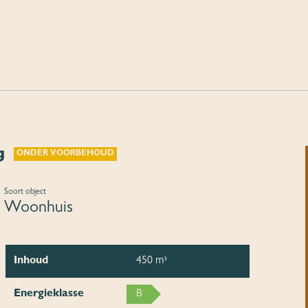
g
ONDER VOORBEHOUD
Soort object
Woonhuis
Inhoud
450 m³
Energieklasse
B