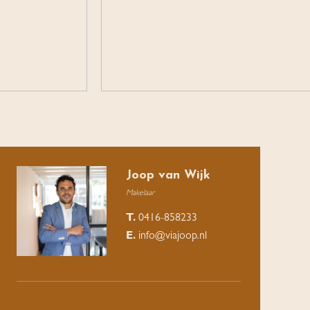
Joop van Wijk
Makelaar
T.
0416-858233
E.
info@viajoop.nl