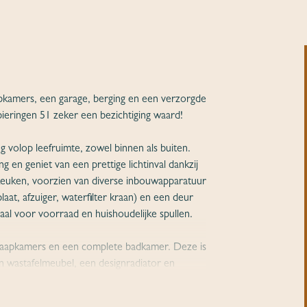
pkamers, een garage, berging en een verzorgde
ieringen 51 zeker een bezichtiging waard!
 volop leefruimte, zowel binnen als buiten.
n geniet van een prettige lichtinval dankzij
 keuken, voorzien van diverse inbouwapparatuur
at, afzuiger, waterfilter kraan) en een deur
eaal voor voorraad en huishoudelijke spullen.
slaapkamers en een complete badkamer. Deze is
n wastafelmeubel, een designradiator en