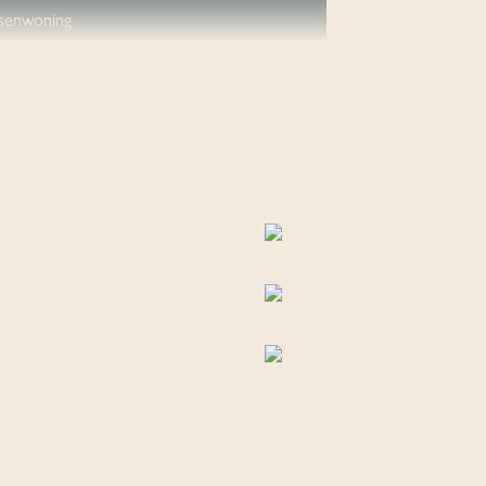
senwoning
1
taande bouw
 rustige weg, In centrum, In woonwijk
 m²
 m²
 m³
m²