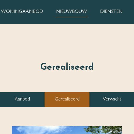
WONINGAANBOD
NIEUWBOUW
DIENSTEN
Gerealiseerd
Aanbod
Gerealiseerd
Verwacht