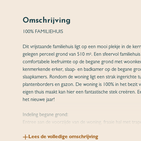
Omschrijving
100% FAMILIEHUIS
Dit vrijstaande familiehuis ligt op een mooi plekje in de ke
gelegen perceel grond van 510 m². Een sfeervol familiehuis
comfortabele leefruimte op de begane grond met woonk
kenmerkende erker, slaap- en badkamer op de begane grond
slaapkamers. Rondom de woning ligt een strak ingerichte tu
plantenborders en gazon. De woning is 100% in het bezit v
eigen thuis maakt kan hier een fantastische stek creëren. Ee
het nieuwe jaar!
Indeling begane grond:
Entree aan de voorzijde van de woning, fraaie hal met tra
kelder (L 2.30 x B 1.89 x H 1.44) en de woonkamer. De 
Lees de volledige omschrijving
praktische donkergrijze tegelvloer (met vloerverwarming) 