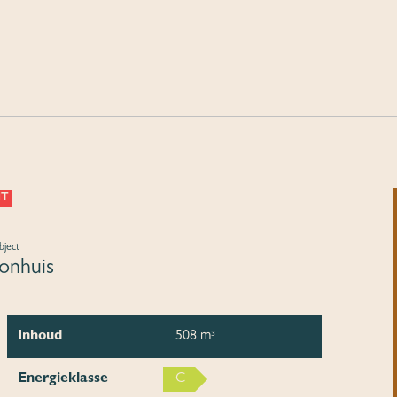
HT
bject
nhuis
Inhoud
508 m³
Energieklasse
C