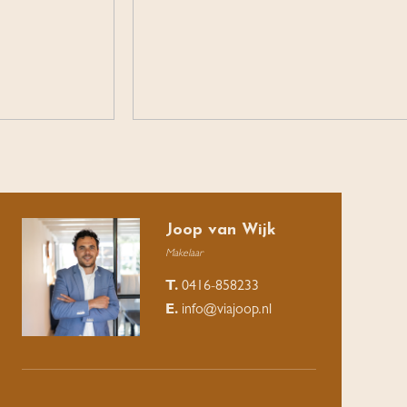
Joop van Wijk
Makelaar
T.
0416-858233
E.
info@viajoop.nl