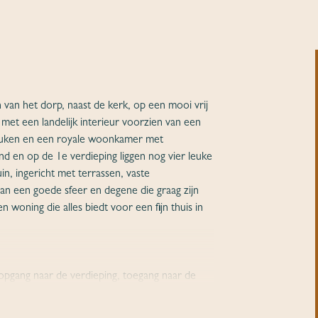
rn van het dorp, naast de kerk, op een mooi vrij
 met een landelijk interieur voorzien van een
euken en een royale woonkamer met
 en op de 1e verdieping liggen nog vier leuke
in, ingericht met terrassen, vaste
an een goede sfeer en degene die graag zijn
n woning die alles biedt voor een fijn thuis in
popgang naar de verdieping, toegang naar de
royale woonkamer van ruim 50 m² met
biedt ruimte voor een gezellige tv-hoek en een