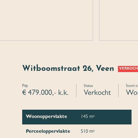
Witboomstraat 26, Veen
VERKOC
Prijs
Status
Soort o
€ 479.000,- k.k.
Verkocht
Woo
Woonoppervlakte
145 m²
Perceeloppervlakte
510 m²