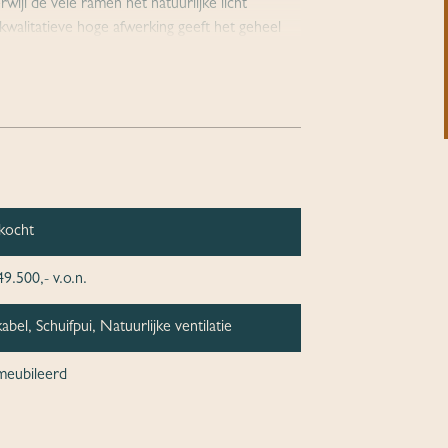
ijl de vele ramen het natuurlijke licht
 kwalitatieve hoge afwerking geeft het geheel
aste kastenwand. De 2e slaapkamer is ook te
amer met douche, toilet en stijlvol
een prachtige plek om te ontspannen en te
tof opbergschuur, ideaal voor het opbergen van
kocht
hine en droger.
veilig kunt stallen.
9.500,- v.o.n.
abel, Schuifpui, Natuurlijke ventilatie
annen. Het park is ruim opgezet, met veel
e enthousiaste jonge ondernemers zijn volop
eubileerd
re een nieuwe entree en een modern
e grote speeltuinen én een speciale speeltuin