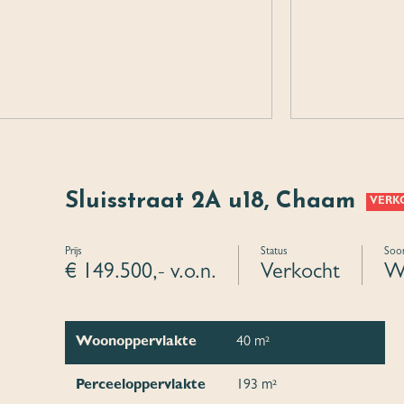
Sluisstraat 2A u18, Chaam
VERK
Prijs
Status
Soor
€ 149.500,- v.o.n.
Verkocht
W
Woonoppervlakte
40 m²
Perceeloppervlakte
193 m²