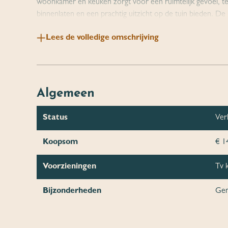
woonkamer en keuken zorgt voor een ruimtelijk gevoel, terw
binnenlaten en een prachtig uitzicht op de tuin bieden. De
een luxe, eigentijdse uitstraling.
Lees de volledige omschrijving
De ruime hoofdslaapkamer is voorzien van een prachtige v
gebruiken als werkkamer of berging. Verder een ruime badk
badkamermeubel.
De prachtig aangelegde voortuin beslaat 130 m² en biedt 
Algemeen
genieten van de rustige omgeving.
Het perceel is tevens voorzien van een vrijstaande kunsts
Status
Ver
tuinmeubelen en gereedschap, met ruimte voor de wasmac
De woning beschikt over een parkeerplaats, zodat je je auto 
Koopsom
€ 14
Over het park
Voorzieningen
Tv k
De sfeer op "Park de Meysberg" is warm, gastvrij en ontsp
groen en volop speel- en ontspanningsmogelijkheden. Twe
Bijzonderheden
Gem
bezig om het park nóg mooier te maken, met onder ande
receptiegebouw.
Kinderen kunnen zich hier eindeloos vermaken. Er zijn twe