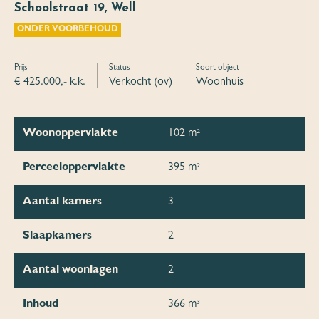
Schoolstraat 19, Well
ONDER VOORBEHOUD
Prijs
Status
Soort object
€ 425.000,- k.k.
Verkocht (ov)
Woonhuis
Woonoppervlakte
102 m²
Perceeloppervlakte
395 m²
Aantal kamers
3
Slaapkamers
2
Aantal woonlagen
2
Inhoud
366 m³