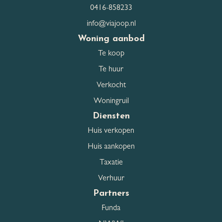
Openbaar parkeren, Op
0416-858233
Parkeerfaciliteiten
eigen terrein
info@viajoop.nl
Woning aanbod
Te koop
Dak
Te huur
Dak type
Zadeldak
Verkocht
Woningruil
Dakmaterialen
Pannen
Diensten
Huis verkopen
Overig
Huis aankopen
Taxatie
Permanente bewoning
Ja
Verhuur
Partners
Onderhoud binnen
Goed
Funda
Onderhoud buiten
Goed