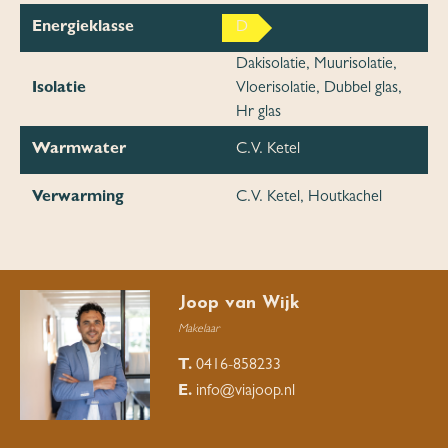
Energieklasse
D
Dakisolatie, Muurisolatie,
Isolatie
Vloerisolatie, Dubbel glas,
Hr glas
Warmwater
C.V. Ketel
Verwarming
C.V. Ketel, Houtkachel
Joop van Wijk
Makelaar
T.
0416-858233
E.
info@viajoop.nl