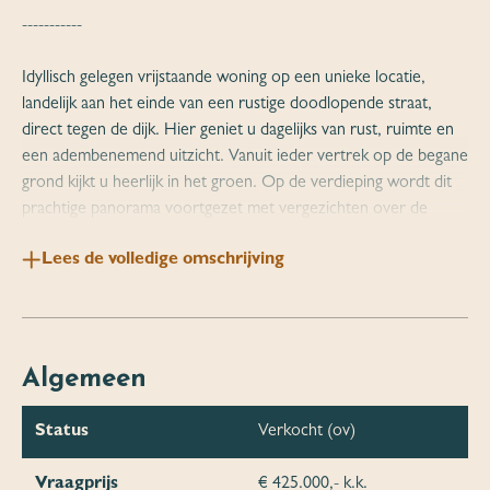
-----------
Idyllisch gelegen vrijstaande woning op een unieke locatie,
landelijk aan het einde van een rustige doodlopende straat,
direct tegen de dijk. Hier geniet u dagelijks van rust, ruimte en
een adembenemend uitzicht. Vanuit ieder vertrek op de begane
grond kijkt u heerlijk in het groen. Op de verdieping wordt dit
prachtige panorama voortgezet met vergezichten over de
uiterwaarden en de Maas. Een sfeervolle woning waar natuur,
Lees de volledige omschrijving
privacy en vrijheid samenkomen in een bijzonder woongevoel.
Rondom de woning hebben de huidige eigenaren een prachtige
natuurtuin gecreëerd, waarin ieder seizoen zijn eigen charme
laat zien. In elk jaargetijde staat er wel een bijzondere boom of
Algemeen
struik in bloei. Ontdek het sfeervolle plekje bij het waterpoeltje,
waar u in alle rust kunt genieten van het geluid van kwakende
Status
Verkocht (ov)
kikkers, of pluk verse kruiden uit het gezellige kruidentuintje
voor een heerlijk diner of een kop zelfgemaakte thee.
Vraagprijs
€ 425.000,- k.k.