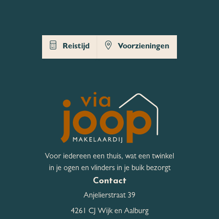
Tuin
Achtertuin, Voortuin
Kwaliteit Tuin
Normaal
Reistijd
Voorzieningen
Bergruimte
Schuur / Berging
Vrijstaand steen
Schuur / Berging aantal
1
Schuur / Berging
Voorzien van elektra,
voorzieningen
Voorzien van water
Voor iedereen een thuis, wat een twinkel
in je ogen en vlinders in je buik bezorgt
Contact
Parkeergelegenheid
Anjelierstraat 39
Garage
Geen garage
4261 CJ Wijk en Aalburg