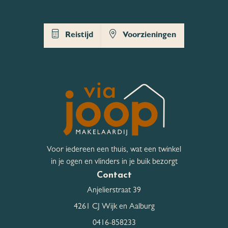
Hoofdtuin
Tuin rondom
Reistijd
Voorzieningen
Bergruimte
Schuur / Berging
Aangebouwd steen
Schuur / Berging aantal
1
Schuur / Berging
Voorzien van elektra,
voorzieningen
Voorzien van water
Voor iedereen een thuis, wat een twinkel
in je ogen en vlinders in je buik bezorgt
Contact
Parkeergelegenheid
Anjelierstraat 39
Garage
Geen garage
4261 CJ Wijk en Aalburg
Openbaar parkeren, Op
0416-858233