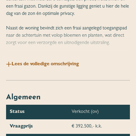
een fraai gazon. Dankzij de gunstige ligging geniet u hier de hele
dag van de zon én optimale privacy.
Naast de woning bevindt zich een fraai aangelegd toegangspad
naar de achtertuin met volop bloemen en planten, wat direct
zorgt voor een verzorgde en uitnodigende uitstraling.
Een extra pluspunt is de extra ontsluiting via de A. van
Lees de volledige omschrijving
Drielstraat, waardoor parkeren op eigen terrein mogelijk is.
De woning biedt een praktische indeling met op de begane
grond een ruime woonkamer met balkenplafond, aansluitend de
lichte serre, momenteel ingericht als speelkamer, een
Algemeen
woonkeuken in licht kleurstelling de nodige inbouwapparatuur
en een ruime bijkeuken met witgoedaansluitingen. Vanuit de
Status
Verkocht (ov)
bijkeuken bereikt u het toilet en de badkamer, voorzien van een
ligbad en wastafel.
Vraagprijs
€ 392.500,- k.k.