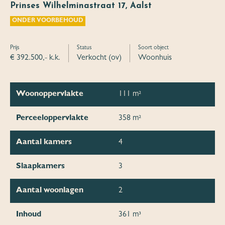
Prinses Wilhelminastraat 17, Aalst
ONDER VOORBEHOUD
Prijs
Status
Soort object
€ 392.500,- k.k.
Verkocht (ov)
Woonhuis
Woonoppervlakte
111 m²
Perceeloppervlakte
358 m²
Aantal kamers
4
Slaapkamers
3
Aantal woonlagen
2
Inhoud
361 m³