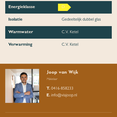
Energieklasse
D
Isolatie
Gedeeltelijk dubbel glas
Warmwater
C.V. Ketel
Verwarming
C.V. Ketel
Joop van Wijk
Makelaar
T.
0416-858233
E.
info@viajoop.nl