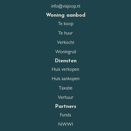
Parkeerfaciliteiten
eigen terrein
info@viajoop.nl
Woning aanbod
Te koop
Dak
Te huur
Dak type
Mansarde dak
Verkocht
Woningruil
Dakmaterialen
Pannen
Diensten
Huis verkopen
Overig
Huis aankopen
Taxatie
Permanente bewoning
Ja
Verhuur
Partners
Onderhoud binnen
Redelijk tot goed
Funda
Onderhoud buiten
Goed
NWWI