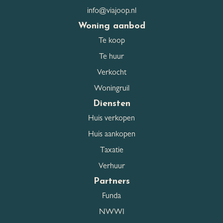
info@viajoop.nl
Parkeergelegenheid
Woning aanbod
Te koop
Garage
Geen garage
Te huur
Parkeerfaciliteiten
Openbaar parkeren
Verkocht
Woningruil
Diensten
Dak
Huis verkopen
Huis aankopen
Dak type
Zadeldak
Taxatie
Dakmaterialen
Pannen
Verhuur
Partners
Funda
Overig
NWWI