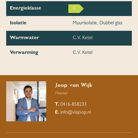
Energieklasse
C
Isolatie
Muurisolatie, Dubbel glas
Warmwater
C.V. Ketel
Verwarming
C.V. Ketel
Joop van Wijk
Makelaar
T.
0416-858233
E.
info@viajoop.nl