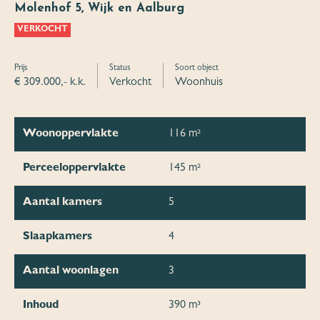
Molenhof 5, Wijk en Aalburg
VERKOCHT
Prijs
Status
Soort object
€ 309.000,- k.k.
Verkocht
Woonhuis
Woonoppervlakte
116 m²
Perceeloppervlakte
145 m²
Aantal kamers
5
Slaapkamers
4
Aantal woonlagen
3
Inhoud
390 m³