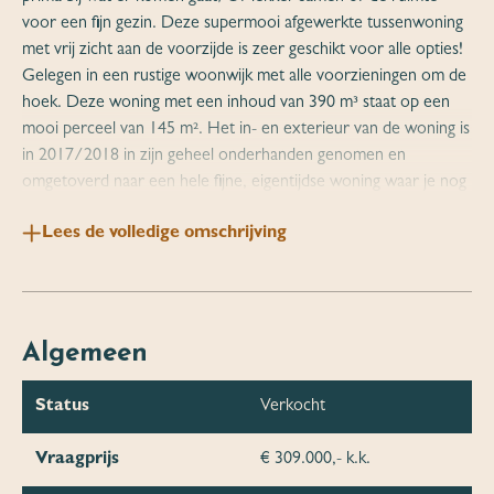
voor een fijn gezin. Deze supermooi afgewerkte tussenwoning
met vrij zicht aan de voorzijde is zeer geschikt voor alle opties!
Gelegen in een rustige woonwijk met alle voorzieningen om de
hoek. Deze woning met een inhoud van 390 m³ staat op een
mooi perceel van 145 m². Het in- en exterieur van de woning is
in 2017/2018 in zijn geheel onderhanden genomen en
omgetoverd naar een hele fijne, eigentijdse woning waar je nog
heel wat jaartjes vooruit kunt. Echt een perfect huis voor
Lees de volledige omschrijving
iedereen die vooruit kijkt!
Indeling woning:
Begane grond: entree met garderobe en meterkast, trapopgang
naar de eerste verdieping en het toilet voorzien van toilet en
Algemeen
fonteintje, toegang tot de keuken. De keuken is recent
voorzien van een nieuwe, moderne keukenunit voorzien van
Status
Verkocht
alle inbouwapparatuur als inductiekookplaat van 90cm breed,
heteluchtoven, koelkast met vriesgedeelte, vaatwasser en een
Vraagprijs
€ 309.000,- k.k.
schuine wandschouw afzuigkap. Door het gebruik van dit type