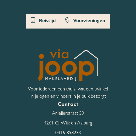
Kwaliteit Tuin
Normaal
Reistijd
Voorzieningen
Hoofdtuin
Achtertuin
Ligging
Oost
Hoofdtuin breedte
600 cm
Hoofdtuin lengte
1.000 cm
Voor iedereen een thuis, wat een twinkel
Bergruimte
in je ogen en vlinders in je buik bezorgt
Contact
Schuur / Berging
Vrijstaand steen
Anjelierstraat 39
4261 CJ Wijk en Aalburg
Schuur / Berging aantal
1
0416-858233