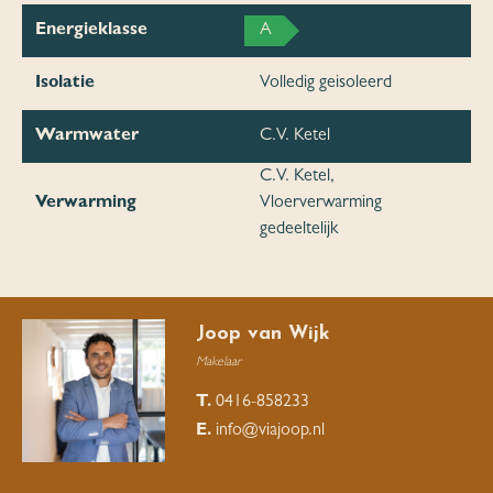
Energieklasse
A
Isolatie
Volledig geisoleerd
Warmwater
C.V. Ketel
C.V. Ketel,
Verwarming
Vloerverwarming
gedeeltelijk
Joop van Wijk
Makelaar
T.
0416-858233
E.
info@viajoop.nl