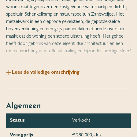
woonstraat tegenover een rustgevende waterpartij en dichtbij
speeltuin Schenkelkamp en natuurspeeltuin Zandweijde. Het
metselwerk in een dieprode gevelsteen, de gepotdekselde
bovenverdieping en een grijs pannendak met brede overstek
maakt dat de woning een stoere uitstraling heeft. Het geheel
heeft door gebruik van deze eigentijdse architectuur en een
mooie inrichting een toffe uitstraling en bijzonder prettige sfeer!
Begane grond: hal, meterkast, garderobe, moderne toiletruime
Lees de volledige omschrijving
voorzien van een zwevend toilet en fonteintje, deur naar de
keuken. De open keuken aan de voorzijde heeft vrij uitzicht en
is ingericht met een keukenunit in een hoek-opstelling in een
landelijke sfeer met hardstenen aanrechtblad en is voorzien van
de volgende inbouwapparatuur: schouw met afzuigkap, 4-pits
Algemeen
gasfornuis, oven, koelkast en een vaatwasser. De mooie
woonkamer heeft een open trapopgang naar de verdieping. In
Status
Verkocht
de achtergevel een loopdeur die toegang biedt naar de
achtertuin. De vele ramen laten veel daglicht toe en creëren
Vraagprijs
€ 280.000,- k.k.