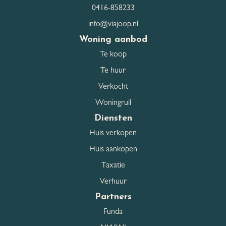
0416-858233
Schuur / Berging
Voorzien van elektra
voorzieningen
info@viajoop.nl
Woning aanbod
Te koop
Parkeergelegenheid
Te huur
Garage
Geen garage
Verkocht
Woningruil
Parkeerfaciliteiten
Openbaar parkeren
Diensten
Huis verkopen
Huis aankopen
Dak
Taxatie
Dak type
Zadeldak
Verhuur
Partners
Dakmaterialen
Pannen
Funda