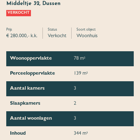
Middeltje 32, Dussen
VERKOCHT
Prijs
Status
Soort object
€ 280.000,- k.k.
Verkocht
Woonhuis
Woonoppervlakte
78 m²
Perceeloppervlakte
139 m²
Aantal kamers
3
Slaapkamers
2
Aantal woonlagen
3
Inhoud
344 m³