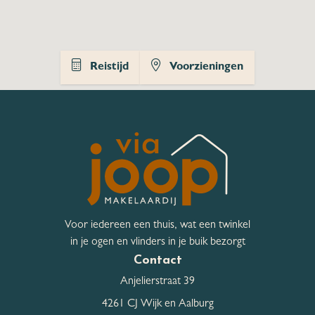
Tuin
Achtertuin, Voortuin
Kwaliteit Tuin
Verzorgd
Reistijd
Voorzieningen
Hoofdtuin
Achtertuin
Ligging
Noordoost
Hoofdtuin breedte
480 cm
Hoofdtuin lengte
1.300 cm
Voor iedereen een thuis, wat een twinkel
Bergruimte
in je ogen en vlinders in je buik bezorgt
Contact
Schuur / Berging
Vrijstaand hout
Anjelierstraat 39
4261 CJ Wijk en Aalburg
Schuur / Berging aantal
1