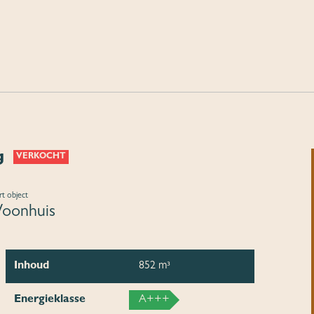
g
VERKOCHT
t object
oonhuis
Inhoud
852 m³
Energieklasse
A+++