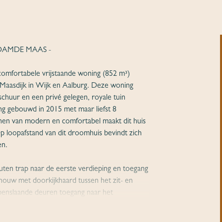
DAMDE MAAS -
comfortabele vrijstaande woning (852 m³)
 Maasdijk in Wijk en Aalburg. Deze woning
schuur en een privé gelegen, royale tuin
g gebouwd in 2015 met maar liefst 8
nnen van modern en comfortabel maakt dit huis
loopafstand van dit droomhuis bevindt zich
en.
uten trap naar de eerste verdieping en toegang
w met doorkijkhaard tussen het zit- en
openslaande deuren toegang naar het
rne keukenunit in hoekopstelling is voorzien
- kookzones), schouw met afzuigkap en een