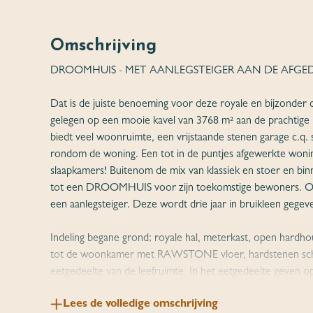
Omschrijving
DROOMHUIS - MET AANLEGSTEIGER AAN DE AFGE
Dat is de juiste benoeming voor deze royale en bijzonder 
gelegen op een mooie kavel van 3768 m² aan de prachtige
biedt veel woonruimte, een vrijstaande stenen garage c.q. 
rondom de woning. Een tot in de puntjes afgewerkte wonin
slaapkamers! Buitenom de mix van klassiek en stoer en bi
tot een DROOMHUIS voor zijn toekomstige bewoners. Op 
een aanlegsteiger. Deze wordt drie jaar in bruikleen gegev
Indeling begane grond; royale hal, meterkast, open hardho
tot de woonkamer met RAWSTONE vloer, hardstenen schou
eetgedeelte van de leefruimte. In het eetgedeelte geven 
achtergelegen terras en de tuin. De open keuken met mode
Lees de volledige omschrijving
van een hardstenen aanrechtblad, inductiekookplaat (flex