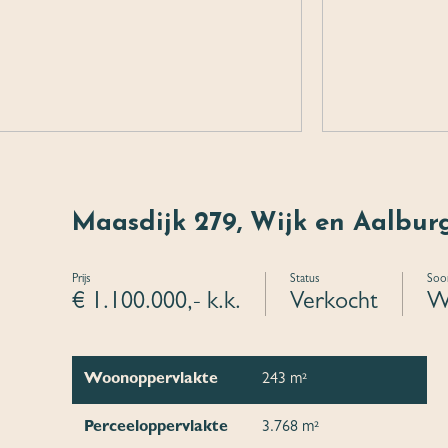
Maasdijk 279, Wijk en Aalbur
Prijs
Status
Soor
€ 1.100.000,- k.k.
Verkocht
W
Woonoppervlakte
243 m²
Perceeloppervlakte
3.768 m²