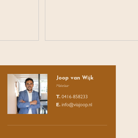
Joop van Wijk
Makelaar
T.
0416-858233
E.
info@viajoop.nl