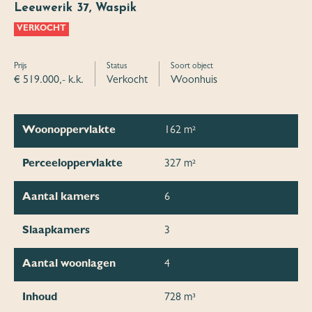
Leeuwerik 37, Waspik
VERKOCHT
Prijs
Status
Soort object
€ 519.000,- k.k.
Verkocht
Woonhuis
Woonoppervlakte
162 m²
Perceeloppervlakte
327 m²
Aantal kamers
6
Slaapkamers
3
Aantal woonlagen
4
Inhoud
728 m³