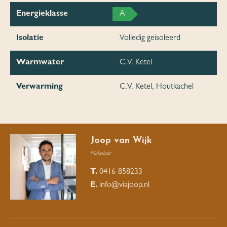
Energieklasse
A
Isolatie
Volledig geisoleerd
Warmwater
C.V. Ketel
Verwarming
C.V. Ketel, Houtkachel
Joop van Wijk
Makelaar
T.
0416-858233
E.
info@viajoop.nl