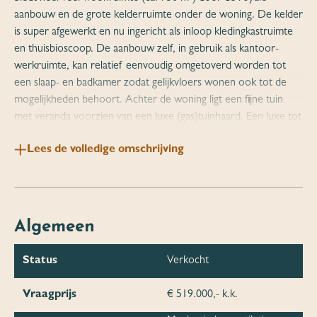
aanbouw en de grote kelderruimte onder de woning. De kelder
is super afgewerkt en nu ingericht als inloop kledingkastruimte
en thuisbioscoop. De aanbouw zelf, in gebruik als kantoor-
werkruimte, kan relatief eenvoudig omgetoverd worden tot
een slaap- en badkamer zodat gelijkvloers wonen ook tot de
mogelijkheden behoort. Achter de woning ligt een fijne tuin
met veranda voorzien van een luxe (gas)tuinhaard. Een luxe tot
in de puntjes afgewerkte woning die vanaf 2017 in zijn geheel is
Lees de volledige omschrijving
"aangepakt". Een nagenoeg nieuw interieur en veel luxe
voorzieningen maken deze woning PRETTY PERFECT.
Buitenom een mix van klassiek, modern en stoer, maar binnen
bijzonder comfortabel en luxe ingericht voor zijn toekomstige
bewoners.
Algemeen
Indeling begane grond; royale hal met meterkast, toiletruimte
Status
Verkocht
met zwevend toilet en fonteintje, portaaltje met trap naar de
eerste verdieping en de kelder, en toegang tot de leefruimte. In
Vraagprijs
€ 519.000,- k.k.
het zitgedeelte aan de voorzijde geeft een moderne haard