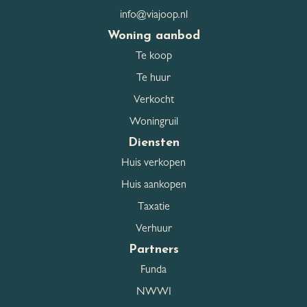
info@viajoop.nl
Parkeergelegenheid
Woning aanbod
Te koop
Carport, Parkeerplaats,
Garage
Geen garage
Te huur
Parkeer capaciteit
2
Verkocht
Woningruil
Parkeerfaciliteiten
Op eigen terrein
Diensten
Huis verkopen
Huis aankopen
Dak
Taxatie
Dak type
Zadeldak
Verhuur
Partners
Dakmaterialen
Pannen
Funda
NWWI