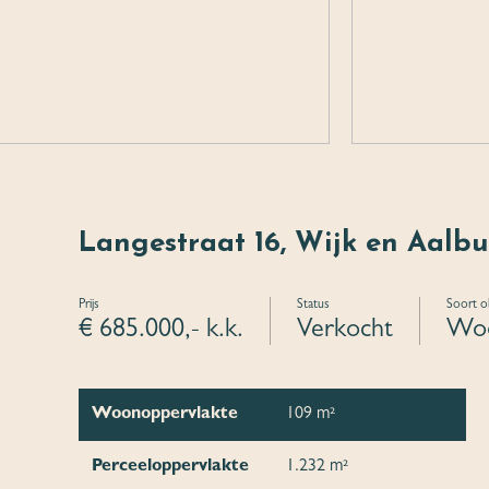
Langestraat 16, Wijk en Aalb
Prijs
Status
Soort o
€ 685.000,- k.k.
Verkocht
Woo
Woonoppervlakte
109 m²
Perceeloppervlakte
1.232 m²