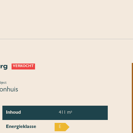
urg
VERKOCHT
bject
nhuis
Inhoud
411 m³
Energieklasse
E