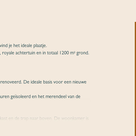
nd je het ideale plaatje.
 royale achtertuin en in totaal 1200 m² grond.
renoveerd. De ideale basis voor een nieuwe
wmuren geïsoleerd en het merendeel van de
rkast en de trap naar boven. De woonkamer is
val van 3 zijden.
tergelegen landelijk gebied. Via de tuindeuren