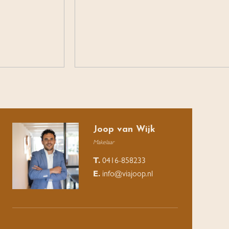
Joop van Wijk
Makelaar
T.
0416-858233
E.
info@viajoop.nl