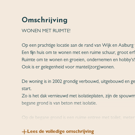
Omschrijving
WONEN MET RUIMTE!
Op een prachtige locatie aan de rand van Wijk en Aalburg vi
Een fijn huis om te wonen met een ruime schuur, groot erf,
Ruimte om te wonen en groeien, ondernemen en hobby's!
Ook is er gelegenheid voor mantel(zorg)wonen.
De woning is in 2002 grondig verbouwd, uitgebouwd en ge
start.
Zo is het dak vernieuwd met isolatieplaten, zijn de spou
begane grond is van beton met isolatie.
Op de begane grond is een ruime entree met toilet, mete
aan de voorzijde met uitzicht op de voortuin en veel lichtin
Lees de volledige omschrijving
De royale woonkeuken kijkt uit op de achtertuin en het ach