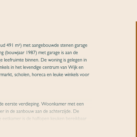
oud 491 m³) met aangebouwde stenen garage
g (bouwjaar 1987) met garage is aan de
e leefruimte binnen. De woning is gelegen in
nkels in het levendige centrum van Wijk en
ermarkt, scholen, horeca en leuke winkels voor
r de eerste verdieping. Woonkamer met een
er in de aanbouw aan de achterzijde. De
de eetkamer is de halfopen keuken bereikbaar
at voorzien is van een 4-pits gasfornuis, oven,
ktische bijkeuken met een gootsteen en de