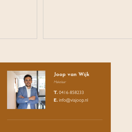
Joop van Wijk
Makelaar
T.
0416-858233
E.
info@viajoop.nl