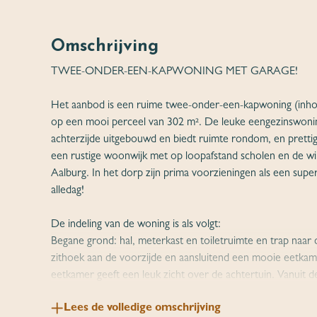
Omschrijving
TWEE-ONDER-EEN-KAPWONING MET GARAGE!
Het aanbod is een ruime twee-onder-een-kapwoning (inh
op een mooi perceel van 302 m². De leuke eengezinswonin
achterzijde uitgebouwd en biedt ruimte rondom, en prettig
een rustige woonwijk met op loopafstand scholen en de wi
Aalburg. In het dorp zijn prima voorzieningen als een sup
alledag!
De indeling van de woning is als volgt:
Begane grond: hal, meterkast en toiletruimte en trap naa
zithoek aan de voorzijde en aansluitend een mooie eetkam
eetkamer geeft een leuk zicht over de achtertuin. Vanuit 
die ingericht is met een keukenblok in een landelijke stijl d
Lees de volledige omschrijving
afzuigkap, vaatwasser en koelkast. In de aanbouw een pra