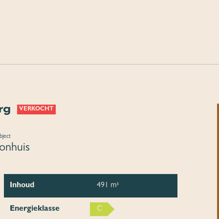
rg
VERKOCHT
bject
nhuis
Inhoud
491 m³
Energieklasse
C