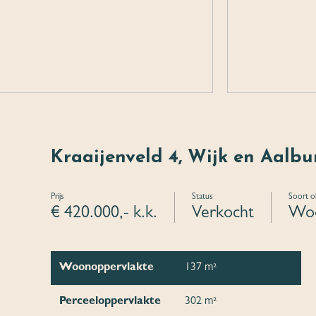
Kraaijenveld 4, Wijk en Aalbu
Prijs
Status
Soort o
€ 420.000,- k.k.
Verkocht
Woo
Woonoppervlakte
137 m²
Perceeloppervlakte
302 m²