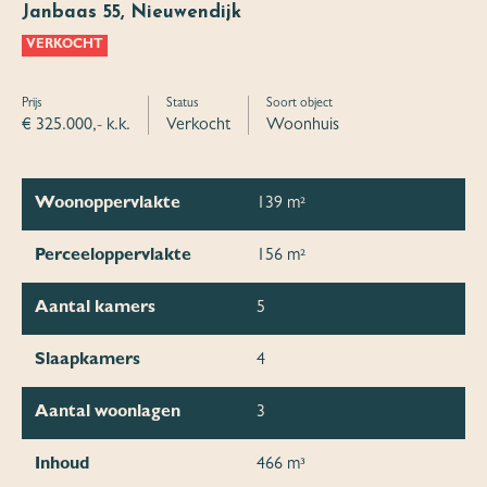
Janbaas 55, Nieuwendijk
VERKOCHT
Prijs
Status
Soort object
€ 325.000,- k.k.
Verkocht
Woonhuis
Woonoppervlakte
139 m²
Perceeloppervlakte
156 m²
Aantal kamers
5
Slaapkamers
4
Aantal woonlagen
3
Inhoud
466 m³