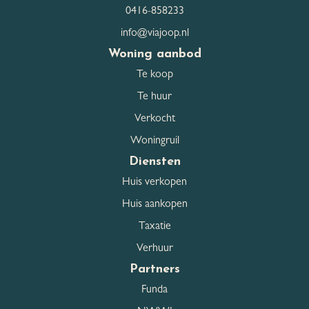
0416-858233
Schuur / Berging
Voorzien van elektra
voorzieningen
info@viajoop.nl
Woning aanbod
Te koop
Parkeergelegenheid
Te huur
Garage
Geen garage
Verkocht
Woningruil
Parkeerfaciliteiten
Openbaar parkeren
Diensten
Huis verkopen
Huis aankopen
Dak
Taxatie
Dak type
Zadeldak
Verhuur
Partners
Dakmaterialen
Pannen
Funda