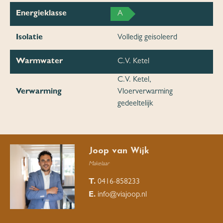
Energieklasse
A
Isolatie
Volledig geisoleerd
Warmwater
C.V. Ketel
C.V. Ketel,
Verwarming
Vloerverwarming
gedeeltelijk
Joop van Wijk
Makelaar
T.
0416-858233
E.
info@viajoop.nl