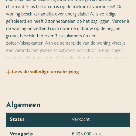
charmant frans balkon en is op de toekomst voorbereid! De
woning beschikt namelijk over energielabel A, is volledige
geïsoleerd en heeft 3 zonnepanelen op het dag liggen. Verder is
de woning ontzettend ruim door de uitbouw op de begane
grond, beschikt het over 3 slaapkamers én een
zolder/slaapkamer. Aan de achterzijde van de woning vindt je
een veranda met glazen schuifwand, waardoor je nóg langer
van je tuin kunt genieten! De totale inhoud van de woning is ca.
466 m³ en de perceeloppervlakte meet 156 m².
Lees de volledige omschrijving
Begane grond; Entree met apart toilet met fonteintje,
meterkast, cv-ruimte (2017) en trapopgang naar de verdieping.
De aan de voorzijde gelegen open keuken, uitgevoerd in wit, is
ingericht met een 5-pits gasfornuis, RVS afzuigkap, vaatwasser
Algemeen
en een RVS spoelbak. De kastenwand tegenover het aanrecht
biedt ruimte aan de combi-oven en koelkast. De ruime
Status
Verkocht
woonkamer heeft een praktische trapkast en is voorzien van
een glazen pui en een loopdeur naar de achtertuin.
Vraagprijs
€ 325.000,- k.k.