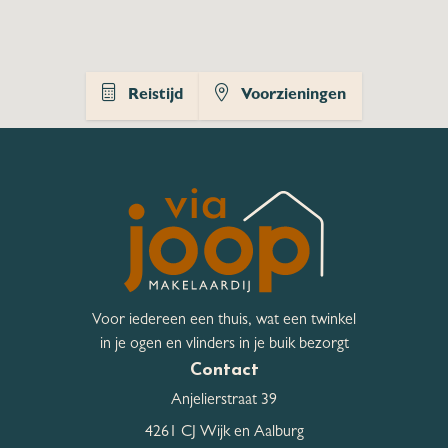
Tuin
Achtertuin, Voortuin
Kwaliteit Tuin
Verzorgd
Reistijd
Voorzieningen
Hoofdtuin
Achtertuin
Ligging
Noord
Hoofdtuin breedte
600 cm
Hoofdtuin lengte
1.200 cm
Voor iedereen een thuis, wat een twinkel
Bergruimte
in je ogen en vlinders in je buik bezorgt
Contact
Schuur / Berging
Vrijstaand hout
Anjelierstraat 39
4261 CJ Wijk en Aalburg
Schuur / Berging aantal
1