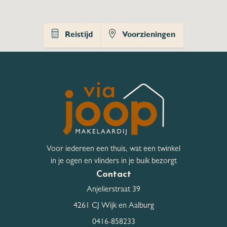
Hoofdtuin
Achtertuin
Reistijd
Voorzieningen
Ligging
Zuidoost
Hoofdtuin breedte
1.100 cm
Hoofdtuin lengte
1.000 cm
Bergruimte
Voor iedereen een thuis, wat een twinkel
Schuur / Berging
Inpandig
in je ogen en vlinders in je buik bezorgt
Contact
Schuur / Berging aantal
1
Anjelierstraat 39
4261 CJ Wijk en Aalburg
0416-858233