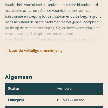
houtkachel. Aansluitend de keuken, praktische bijkeuken, hal
met entree achterom. Aan de voorzijde de entree met
toiletruimte en toegang tot de slaapkamer op de begane grond
met aansluitend de riante badkamer die het geheel compleet
maakt op de benedenverdieping. Op de bovenverdieping een
royale overloop 2 slaapkamers en een grote
berg-/hobbyzolder. Vanuit de entree achterom is er direct
toegang tot de tuin met heerlijke overkapping. Alles tot uw
Lees de volledige omschrijving
beschikking voor comfortabel wonen en genieten.
Indeling eerste verdieping:
Entree aan de voorzijde van de woning, ruime hal met
meterkast, trapopgang naar de verdieping en toegang tot de
Algemeen
slaapkamer en de keuken. De slaapkamer op de begane grond
is royaal bemeten net als de aansluitende badkamer welke is
Status
Verhuurd
voorzien van een ligbad, douche, dubbele wastafel en toilet. De
keuken is ingericht met een hoogglans witte keukenunit in
Huurprijs
€ 1.500,- /maand
hoekopstelling en voorzien van diverse inbouwapparatuur.