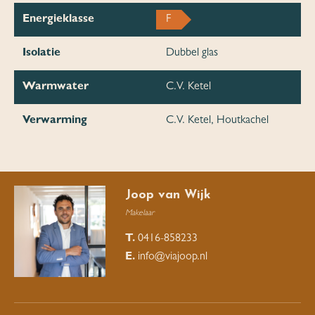
Energieklasse
F
Isolatie
Dubbel glas
Warmwater
C.V. Ketel
Verwarming
C.V. Ketel, Houtkachel
Joop van Wijk
Makelaar
T.
0416-858233
E.
info@viajoop.nl