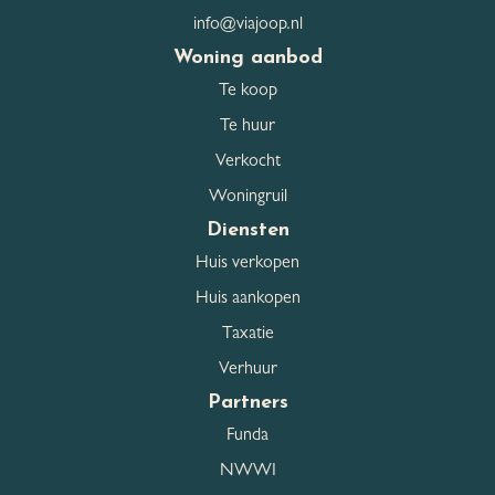
Parkeergelegenheid
info@viajoop.nl
Garage
Geen garage
Woning aanbod
Te koop
Parkeerfaciliteiten
Op eigen terrein
Te huur
Verkocht
Woningruil
Dak
Diensten
Dak type
Samengesteld dak
Huis verkopen
Huis aankopen
Dakmaterialen
Pannen
Taxatie
Verhuur
Partners
Overig
Funda
Permanente bewoning
Ja
NWWI