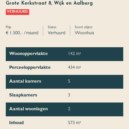
Grote Kerkstraat 8, Wijk en Aalburg
VERHUURD
Prijs
Status
Soort object
€ 1.500,- /maand
Verhuurd
Woonhuis
Woonoppervlakte
142 m²
Perceeloppervlakte
434 m²
Aantal kamers
5
Slaapkamers
3
Aantal woonlagen
2
Inhoud
573 m³