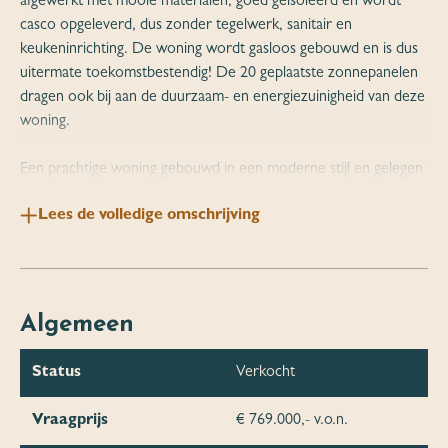
afgewerkt met mooie materialen, goed geïsoleerd en wordt
casco opgeleverd, dus zonder tegelwerk, sanitair en
keukeninrichting. De woning wordt gasloos gebouwd en is dus
uitermate toekomstbestendig! De 20 geplaatste zonnepanelen
dragen ook bij aan de duurzaam- en energiezuinigheid van deze
woning.
Een prachtige woning gebouwd in een moderne stijl en gelegen
aan een ruim opgezette woonstraat aan de rand van Wijk en
Lees de volledige omschrijving
Aalburg. De vrijstaande woning is ingedeeld met een entree,
toiletruimte, bijkeuken, werk/hobbykamer aan de voorzijde van
de woning, badkamer (2mx2m), grote slaapkamer met genoeg
ruimte voor bijvoorbeeld een loungehoek, royale living en
(open) keuken. Deze indeling kan nog aangepast worden aan
Algemeen
de wensen van de koper. Zo kan bijvoorbeeld de slaapkamer
aan de achterzijde ingericht worden als woonkeuken en de
Status
Verkocht
badkamer als waskamer. Informeer zeker naar de
mogelijkheden, de aannemer denkt graag met je mee. De
Vraagprijs
€ 769.000,- v.o.n.
aangebouwde stenen garage meet 8m x 4.1m en een in beton