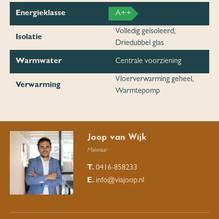
Energieklasse
A++
Volledig geisoleerd,
Isolatie
Driedubbel glas
Warmwater
Centrale voorziening
Vloerverwarming geheel,
Verwarming
Warmtepomp
Joop van Wijk
Makelaar
T.
0416-858233
E.
info@viajoop.nl