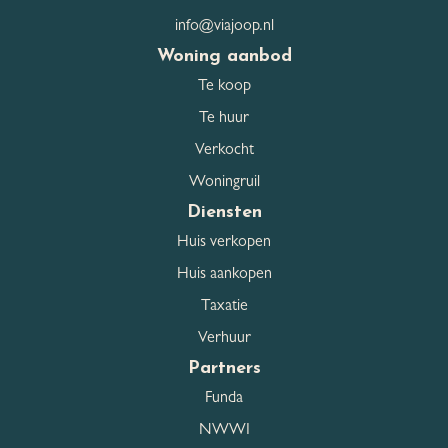
Garage lengte
804 cm
info@viajoop.nl
Woning aanbod
Parkeer capaciteit
2
Te koop
Parkeerfaciliteiten
Op eigen terrein
Te huur
Verkocht
Woningruil
Dak
Diensten
Huis verkopen
Dak type
Zadeldak
Huis aankopen
Dakmaterialen
Pannen
Taxatie
Verhuur
Partners
Overig
Funda
Permanente bewoning
Ja
NWWI