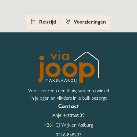
Hoofdtuin
Tuin rondom
Reistijd
Voorzieningen
Parkeergelegenheid
Aantal Garages
1
Garage
Garage met carport
Garagevoorzieningen
Elektra
Voor iedereen een thuis, wat een twinkel
Garage isolatievorm
Volledig geisoleerd
in je ogen en vlinders in je buik bezorgt
Contact
Garage capiciteit
1
Anjelierstraat 39
4261 CJ Wijk en Aalburg
Garage breedte
410 cm
0416-858233