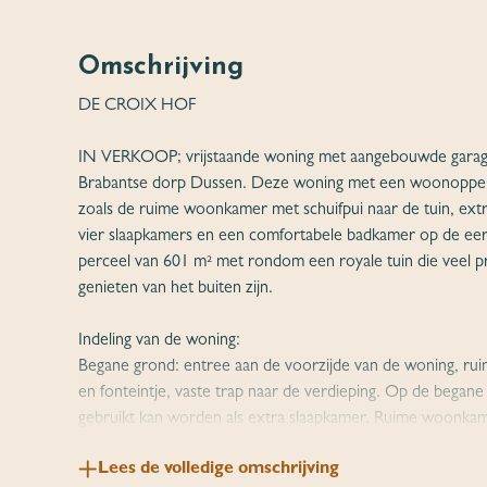
Omschrijving
DE CROIX HOF
IN VERKOOP; vrijstaande woning met aangebouwde garage o
Brabantse dorp Dussen. Deze woning met een woonoppervl
zoals de ruime woonkamer met schuifpui naar de tuin, ext
vier slaapkamers en een comfortabele badkamer op de eer
perceel van 601 m² met rondom een royale tuin die veel priv
genieten van het buiten zijn.
Indeling van de woning:
Begane grond: entree aan de voorzijde van de woning, ruim
en fonteintje, vaste trap naar de verdieping. Op de began
gebruikt kan worden als extra slaapkamer. Ruime woonkame
naar het terras en de tuin achter de woning. Aansluitend
Lees de volledige omschrijving
rechte opstelling voorzien van een 4-pits gasfornuis, vaa