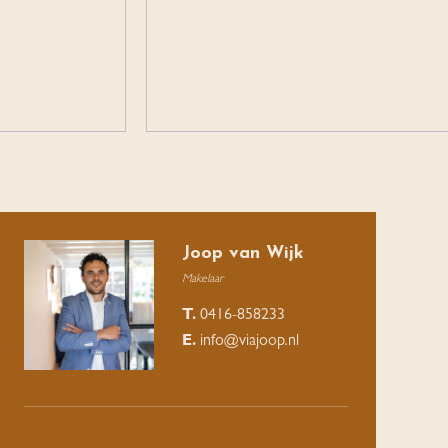
Joop van Wijk
Makelaar
T.
0416-858233
E.
info@viajoop.nl