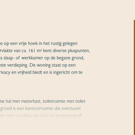
p een vrije hoek in het rustig gelegen
akte van ca. 161 m² kent diverse pluspunten,
ra slaap- of werkkamer op de begane grond,
ste verdieping. De woning staat op een
acy en vrijheid biedt en is ingericht om te
e hal met meterkast, toiletruimte met toilet
e grond is een kantoorruimte die eventueel
r met schuifpui die zicht en toegang geeft
 de woonkeuken met een keukenunit in een
twasser en een combi magnetron. Vanuit de