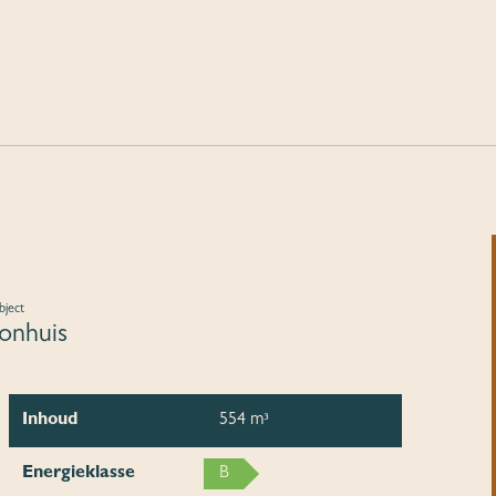
bject
nhuis
Inhoud
554 m³
Energieklasse
B