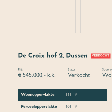
De Croix hof 2, Dussen
VERKOCHT
Prijs
Status
Soort o
€ 545.000,- k.k.
Verkocht
Woo
Woonoppervlakte
161 m²
Perceeloppervlakte
601 m²