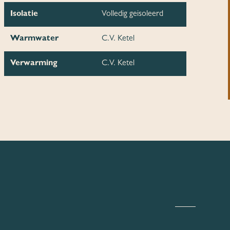
Isolatie
Volledig geisoleerd
Warmwater
C.V. Ketel
Verwarming
C.V. Ketel