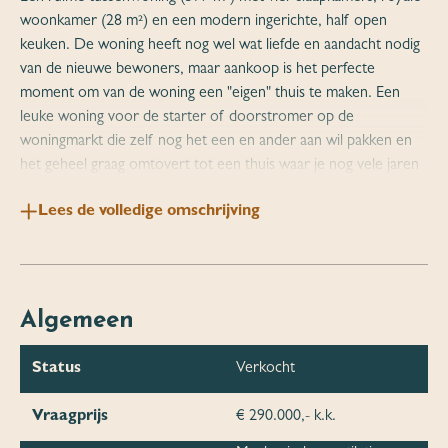
woonkamer (28 m²) en een modern ingerichte, half open
keuken. De woning heeft nog wel wat liefde en aandacht nodig
van de nieuwe bewoners, maar aankoop is het perfecte
moment om van de woning een "eigen" thuis te maken. Een
leuke woning voor de starter of doorstromer op de
woningmarkt die zelf nog het een en ander aan wil pakken en
het geheel graag omtovert tot een thuis waar je nog vele jaren
vooruit kunt! Je moet echt even de moeite nemen om binnen
Lees de volledige omschrijving
te kijken:
Indeling begane grond: hal met garderobe, toiletruimte en
trapopgang naar de eerste verdieping. Toegang naar de
doorzonwoonkamer met vrij uitzicht aan de voorzijde en aan
Algemeen
de achterzijde een glazen schuifpui naar de tuin. Aansluitend de
half open keuken met een keukenunit geplaatst in 2020
Status
Verkocht
voorzien van een composiet werkblad, 5-pits gasfornuis,
afzuigkap, oven, vaatwasser en een koel- en vrieskast. In de
Vraagprijs
€ 290.000,- k.k.
keuken een loopdeur voor toegang achterom. De begane