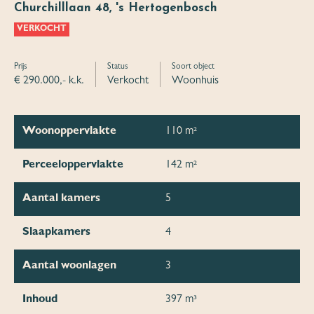
Churchilllaan 48, 's Hertogenbosch
VERKOCHT
Prijs
Status
Soort object
€ 290.000,- k.k.
Verkocht
Woonhuis
Woonoppervlakte
110 m²
Perceeloppervlakte
142 m²
Aantal kamers
5
Slaapkamers
4
Aantal woonlagen
3
Inhoud
397 m³