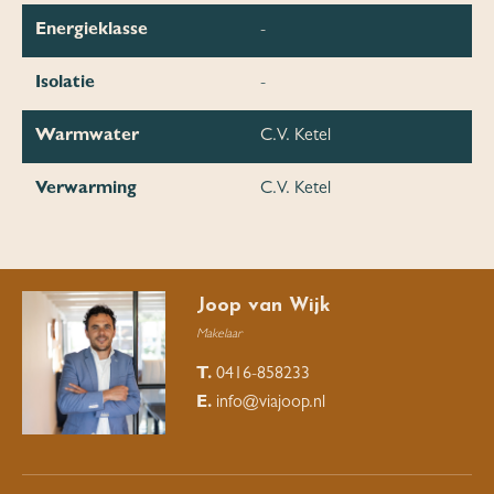
Energieklasse
-
Isolatie
-
Warmwater
C.V. Ketel
Verwarming
C.V. Ketel
Joop van Wijk
Makelaar
T.
0416-858233
E.
info@viajoop.nl