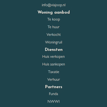
Garage
Geen garage
info@viajoop.nl
Parkeerfaciliteiten
Openbaar parkeren
Woning aanbod
Te koop
Te huur
Dak
Verkocht
Woningruil
Dak type
Zadeldak
Diensten
Dakmaterialen
Pannen
Huis verkopen
Huis aankopen
Taxatie
Overig
Verhuur
Partners
Permanente bewoning
Ja
Funda
Onderhoud binnen
Goed
NWWI