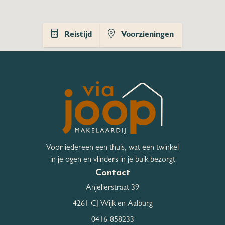
Hoofdtuin breedte
600 cm
Reistijd
Voorzieningen
Hoofdtuin lengte
600 cm
Bergruimte
Schuur / Berging
Aangebouwd steen
Schuur / Berging aantal
1
Voor iedereen een thuis, wat een twinkel
Voorzien van verwarming,
Schuur / Berging
in je ogen en vlinders in je buik bezorgt
Voorzien van elektra,
voorzieningen
Contact
Voorzien van water
Anjelierstraat 39
Parkeergelegenheid
4261 CJ Wijk en Aalburg
0416-858233