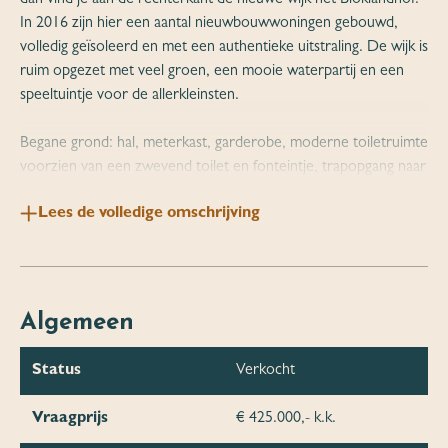
In 2016 zijn hier een aantal nieuwbouwwoningen gebouwd,
volledig geïsoleerd en met een authentieke uitstraling. De wijk is
ruim opgezet met veel groen, een mooie waterpartij en een
speeltuintje voor de allerkleinsten.
Begane grond: hal, meterkast, garderobe, moderne toiletruimte
voorzien van een zwevend toilet en fonteintje, trapopgang naar
de eerste verdieping en deur naar de leefruimte. De open
Lees de volledige omschrijving
keuken aan de voorzijde heeft een keukenunit in een L-
opstelling en is uitgevoerd in chique hoogglans wit en is
voorzien van de volgende inbouwapparatuur: RVS afzuigkap, 5-
pits gaskookplaat, oven, quooker en vaatwasser. Een losse
Amerikaanse koel-/vriescombinatie (ter overname) maakt de
Algemeen
uitrusting compleet. De mooie woonkamer, met uitbouw is van
de keuken gescheiden door een industriële glazen tussenwand
Status
Verkocht
met dubbele schuifdeuren. Het brede raam in de achtergevel
laat veel daglicht toe en creëert een prettig leefklimaat op de
Vraagprijs
€ 425.000,- k.k.
begane grond van de woning. In de achtergevel een loopdeur