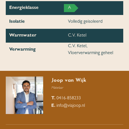
Energieklasse
A
Isolatie
Volledig geisoleerd
Warmwater
C.V. Ketel
C.V. Ketel,
Verwarming
Vloerverwarming geheel
Joop van Wijk
Makelaar
T.
0416-858233
E.
info@viajoop.nl