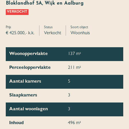
Bloklandhof 5A, Wijk en Aalburg
VERKOCHT
Prijs
Status
Soort object
€ 425.000,- k.k.
Verkocht
Woonhuis
Woonoppervlakte
137 m²
Perceeloppervlakte
211 m²
Aantal kamers
5
Slaapkamers
3
Aantal woonlagen
3
Inhoud
496 m³