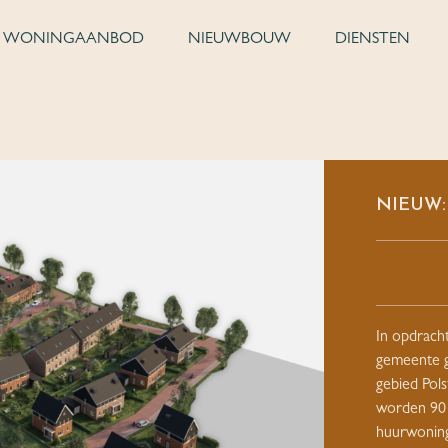
WONINGAANBOD
NIEUWBOUW
DIENSTEN
NIEUW: 
In opdrach
gemeente g
gebied Pols
worden 90 
huurwoning