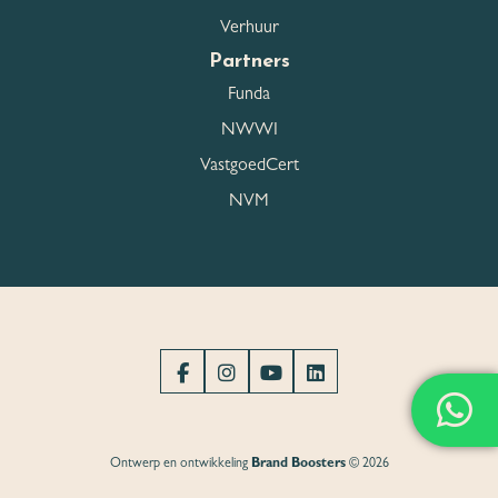
Verhuur
Partners
Funda
NWWI
VastgoedCert
NVM
Ontwerp en ontwikkeling
Brand Boosters
© 2026