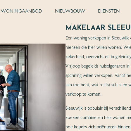
WONINGAANBOD
NIEUWBOUW
DIENSTEN
MAKELAAR SLEEU
Een woning verkopen in Sleeuwijk v
mensen die hier willen wonen. Wi
zekerheid, overzicht en begeleiding
ViaJoop begeleidt huiseigenaren in
spanning willen verkopen. Vanaf he
aan toe bent, wat realistisch is 
verkoop te komen.
Sleeuwijk is populair bij verschil
zoeken combineren hier wonen met
hoe kopers zich oriënteren binnen