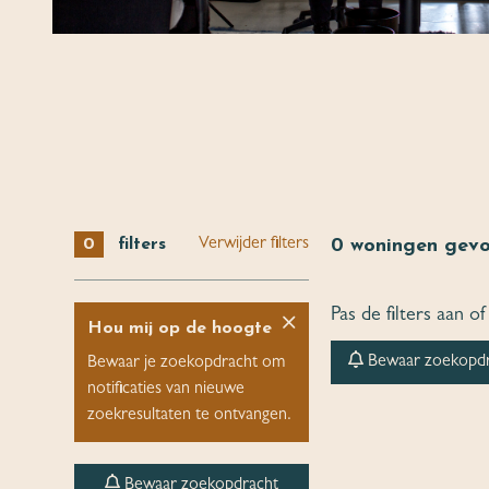
0
filters
Verwijder filters
0
woningen gev
Pas de filters aan 
Hou mij op de hoogte
Bewaar zoekopd
Bewaar je zoekopdracht om
notificaties van nieuwe
zoekresultaten te ontvangen.
Bewaar zoekopdracht