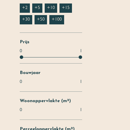
+2
+5
+10
+15
+30
+50
+100
Prijs
0
1
Bouwjaar
0
1
Woonoppervlakte (m²)
0
1
Perceeloppervlakte (m²)