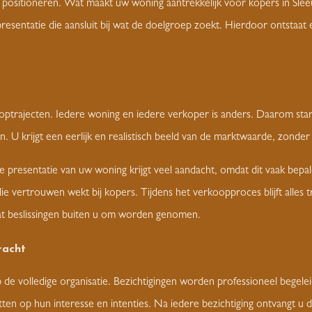
 positioneren. Wat maakt uw woning aantrekkelijk voor kopers in Sle
resentatie die aansluit bij wat de doelgroep zoekt. Hierdoor ontstaat e
ooptrajecten. Iedere woning en iedere verkoper is anders. Daarom s
. U krijgt een eerlijk en realistisch beeld van de marktwaarde, zonde
presentatie van uw woning krijgt veel aandacht, omdat dit vaak bepal
die vertrouwen wekt bij kopers. Tijdens het verkoopproces blijft alles 
dat beslissingen buiten u om worden genomen.
racht
e volledige organisatie. Bezichtigingen worden professioneel begelei
tten op hun interesse en intenties. Na iedere bezichtiging ontvangt u 