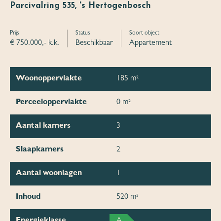
Parcivalring 535, 's Hertogenbosch
Prijs
Status
Soort object
€ 750.000,- k.k.
Beschikbaar
Appartement
Woonoppervlakte
185 m²
Perceeloppervlakte
0 m²
Aantal kamers
3
Slaapkamers
2
Aantal woonlagen
1
Inhoud
520 m³
Energieklasse
A