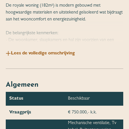
De royale woning (182m²) is modern gebouwd met
hoogwaardige materialen en uitstekend geïsoleerd wat bijdraagt
aan het wooncomfort en energiezuinigheid.
De belangrijkste kenmerken:
- De woonkamer, slaapkamers en hal zijn voorzien van een
eiken duo vloer.
Lees de volledige omschrijving
- De badkamer, de gastenbadkamer, het toilet en de eetkeuken
zijn voorzien van een antracieten natuurstenen tegelvloer.
- Vloerverwarming
- Door de vele raampartijen is er veel lichtinval en prachtig
uitzicht.
Algemeen
- De zonnescreens in de living en de hoofdslaapkamer zorgen
voor een aangenaam binnenklimaat.
Status
Beschikbaar
- De twee riante dakterrassen, gelegen op het zuidoosten en
westen, laten je op ieder moment van de dag genieten van
Vraagprijs
€ 750.000,- k.k.
zowel zon als schaduw
- Twee airconditioners zorgen voor een prettig klimaat in alle
Mechanische ventilatie, Tv