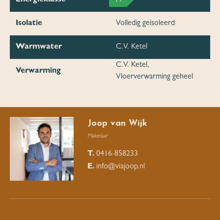
Isolatie
Volledig geisoleerd
Warmwater
C.V. Ketel
C.V. Ketel,
Verwarming
Vloerverwarming geheel
Joop van Wijk
Makelaar
T.
0416-858233
E.
info@viajoop.nl