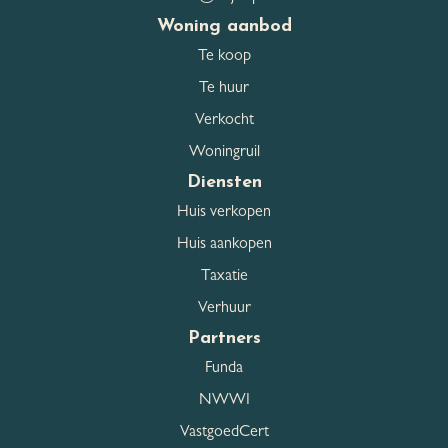
Dakisolatie, Muurisolatie,
Woning aanbod
Garage isolatievorm
Vloerisolatie, Dubbel glas,
Te koop
Volledig geisoleerd
Parkeer capaciteit
2
Te huur
Openbaar parkeren,
Parkeerfaciliteiten
Verkocht
Parkeergarage
Woningruil
Diensten
Dak
Huis verkopen
Huis aankopen
Dak type
Plat dak
Taxatie
Verhuur
Partners
Overig
Funda
Permanente bewoning
Ja
NWWI
VastgoedCert
Onderhoud binnen
Goed tot uitstekend