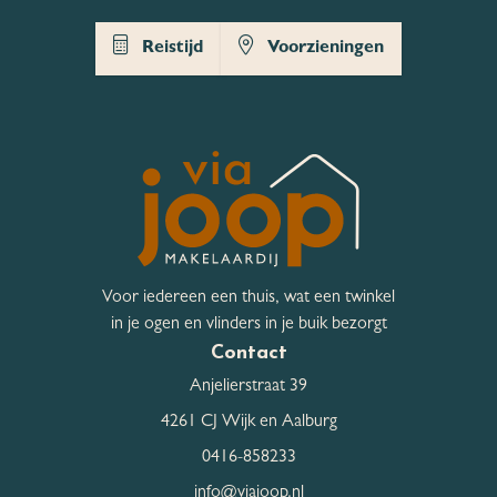
Tevens bevinden zich in de directe omgeving alle gewenste
Tuin
Geen tuin
voorzieningen, zoals een supermarkt, basisschool,
Reistijd
Voorzieningen
kinderdagverblijf, speeltuinen en winkels.
Bergruimte
Schuur / Berging
Inpandig
Schuur / Berging aantal
1
Schuur / Berging
Voorzien van elektra
voorzieningen
Voor iedereen een thuis, wat een twinkel
Schuur / Berging
Dakisolatie, Muurisolatie
in je ogen en vlinders in je buik bezorgt
isolatievormen
Contact
Anjelierstraat 39
Parkeergelegenheid
4261 CJ Wijk en Aalburg
0416-858233
Garage
Parkeerkelder
info@viajoop.nl