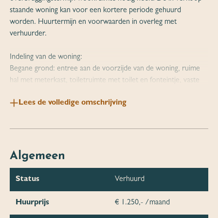
staande woning kan voor een kortere periode gehuurd
worden. Huurtermijn en voorwaarden in overleg met
verhuurder.
Indeling van de woning:
Begane grond: entree aan de voorzijde van de woning, ruime
hal met meterkast, toiletruimte met toilet en fonteintje, vaste
trap naar de verdieping voorzien van een traplift. Ruime
Lees de volledige omschrijving
woonkamer met schuifpui naar de tuin en een dichte keuken
voorzien van een 4-pits gasfornuis, vaatwasser en een combi
magnetron. Vanuit de keuken is de bijkeuken te bereiken, hier
vind je de aansluitingen voor droger en wasmachine. Ook
bevindt zich hier de cv-ketel. De bijkeuken biedt toegang tot de
Algemeen
garage en een loopdeur naar de tuin.
Status
Verhuurd
Verdieping:
Overloop met toegang tot 4 slaapkamers en een badkamer,
Huurprijs
€ 1.250,- /maand
praktisch ingericht met wastafelmeubel, tweede toilet en