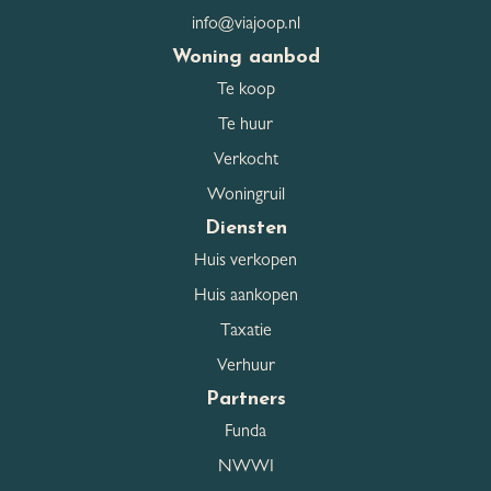
Aantal Garages
1
info@viajoop.nl
Garage
Aangebouwd steen
Woning aanbod
Te koop
Garage capiciteit
1
Te huur
Garage breedte
310 cm
Verkocht
Woningruil
Garage lengte
600 cm
Diensten
Openbaar parkeren, Op
Huis verkopen
Parkeerfaciliteiten
eigen terrein
Huis aankopen
Taxatie
Dak
Verhuur
Partners
Dak type
Zadeldak
Funda
Dakmaterialen
Pannen
NWWI