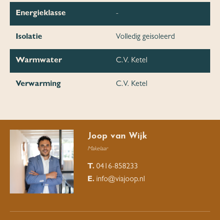
Energieklasse
-
Isolatie
Volledig geisoleerd
Warmwater
C.V. Ketel
Verwarming
C.V. Ketel
Joop van Wijk
Makelaar
T.
0416-858233
E.
info@viajoop.nl