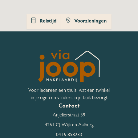
Kwaliteit Tuin
Fraai aangelegd
Reistijd
Voorzieningen
Hoofdtuin
Tuin rondom
Bergruimte
Schuur / Berging
Vrijstaand hout
Schuur / Berging aantal
1
Voor iedereen een thuis, wat een twinkel
Schuur / Berging
Geen isolatie
in je ogen en vlinders in je buik bezorgt
isolatievormen
Contact
Anjelierstraat 39
Parkeergelegenheid
4261 CJ Wijk en Aalburg
0416-858233