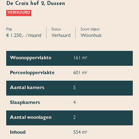
De Croix hof 2, Dussen
VERHUURD
Prijs
Status
Soort object
€ 1.250,- /maand
Verhuurd
Woonhuis
Woonoppervlakte
161 m²
Perceeloppervlakte
601 m²
Aantal kamers
5
Slaapkamers
4
Aantal woonlagen
2
Inhoud
554 m³